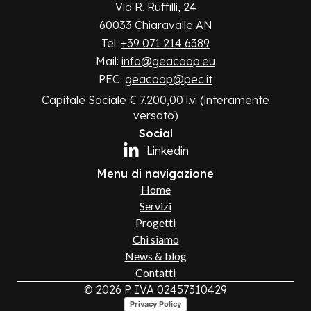
Via R. Ruffilli, 24
60033 Chiaravalle AN
Tel:
+39 071 214 6389
Mail:
info@geacoop.eu
PEC:
geacoop@pec.it
Capitale Sociale € 7.200,00 i.v. (interamente
versato)
Social
Linkedin
Menu di navigazione
Home
Servizi
Progetti
Chi siamo
News & blog
Contatti
© 2026 P. IVA 02457310429
Privacy Policy