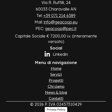
Via R. Ruffilli, 24
60033 Chiaravalle AN
Tel:
+39 071 214 6389
Mail:
info@geacoop.eu
PEC:
geacoop@pec.it
Capitale Sociale € 7.200,00 i.v. (interamente
versato)
Social
Linkedin
Menu di navigazione
Home
Servizi
Progetti
Chi siamo
News & blog
Contatti
© 2026 P. IVA 02457310429
Privacy Policy