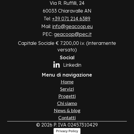
Via R. Ruffilli, 24
60033 Chiaravalle AN
Tel:
+39 071 214 6389
Mail:
info@geacoop.eu
PEC:
geacoop@pec.it
Capitale Sociale € 7.200,00 i.v. (interamente
versato)
Social
Linkedin
Menu di navigazione
Home
Servizi
Progetti
Chi siamo
News & blog
Contatti
© 2026 P. IVA 02457310429
Privacy Policy