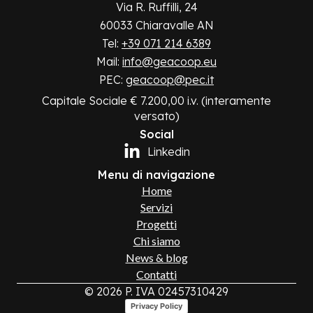
Via R. Ruffilli, 24
60033 Chiaravalle AN
Tel:
+39 071 214 6389
Mail:
info@geacoop.eu
PEC:
geacoop@pec.it
Capitale Sociale € 7.200,00 i.v. (interamente
versato)
Social
Linkedin
Menu di navigazione
Home
Servizi
Progetti
Chi siamo
News & blog
Contatti
© 2026 P. IVA 02457310429
Privacy Policy